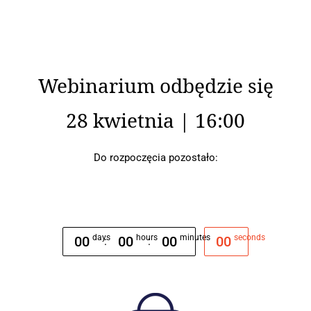
Webinarium odbędzie się
28 kwietnia | 16:00
Do rozpoczęcia pozostało:
days
hours
minutes
seconds
00
00
00
00
:
: