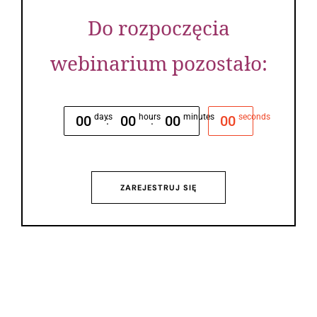
Do rozpoczęcia
webinarium pozostało:
days
hours
minutes
seconds
00
00
00
00
:
:
ZAREJESTRUJ SIĘ