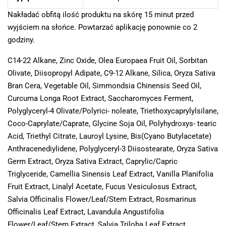
Nakładać obfitą ilość produktu na skórę 15 minut przed
wyjściem na słońce. Powtarzać aplikację ponownie co 2
godziny.
C14-22 Alkane, Zinc Oxide, Olea Europaea Fruit Oil, Sorbitan
Olivate, Diisopropyl Adipate, C9-12 Alkane, Silica, Oryza Sativa
Bran Cera, Vegetable Oil, Simmondsia Chinensis Seed Oil,
Curcuma Longa Root Extract, Saccharomyces Ferment,
Polyglyceryl-4 Olivate/Polyrici- noleate, Triethoxycaprylylsilane,
Coco-Caprylate/Caprate, Glycine Soja Oil, Polyhydroxys- tearic
Acid, Triethyl Citrate, Lauroyl Lysine, Bis(Cyano Butylacetate)
Anthracenediylidene, Polyglyceryl-3 Diisostearate, Oryza Sativa
Germ Extract, Oryza Sativa Extract, Caprylic/Capric
Triglyceride, Camellia Sinensis Leaf Extract, Vanilla Planifolia
Fruit Extract, Linalyl Acetate, Fucus Vesiculosus Extract,
Salvia Officinalis Flower/Leaf/Stem Extract, Rosmarinus
Officinalis Leaf Extract, Lavandula Angustifolia
Flower/Leaf/Stem Extract, Salvia Triloba Leaf Extract,