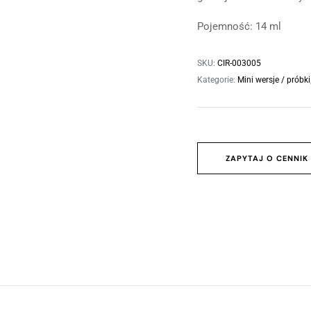
Oczyszczanie skóry
Profesjonalne nawilżanie skóry
Pojemność: 14 ml
Zabieg odmładzający SWiCH
SKU:
CIR-003005
Skóra wrażliwa/trądzik różowaty
Kategorie:
Mini wersje / próbki
Peelingi chemiczne
Mini wersje
ZAPYTAJ O CENNIK