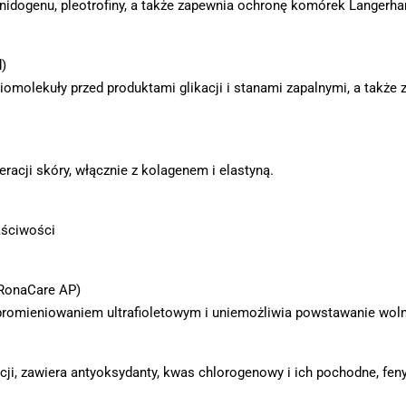
2, nidogenu, pleotrofiny, a także zapewnia ochronę komórek Langerha
)
biomolekuły przed produktami glikacji i stanami zapalnymi, a takż
racji skóry, włącznie z kolagenem i elastyną.
aściwości
RonaCare AP)
promieniowaniem ultrafioletowym i uniemożliwia powstawanie wol
cji, zawiera antyoksydanty, kwas chlorogenowy i ich pochodne, fenylo