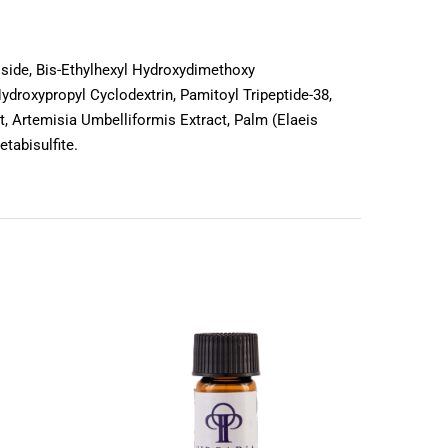
oside, Bis-Ethylhexyl Hydroxydimethoxy
ydroxypropyl Cyclodextrin, Pamitoyl Tripeptide-38,
, Artemisia Umbelliformis Extract, Palm (Elaeis
tabisulfite.