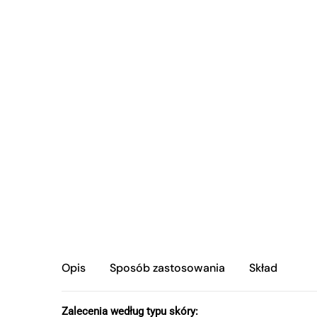
Pielęgnacja skóry wrażliwej/trądzik różowaty
Produkty do ust
Zestawy specjalne
Opis
Sposób zastosowania
Skład
Zalecenia według typu skóry: