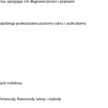
nsa, sprzyjając ich długowieczności i poprawie
e zapobiega podwyższaniu poziomu cukru i uszkodzeniu
nych rodników.
tanoidy, flawonoidy, taniny i irydoidy.