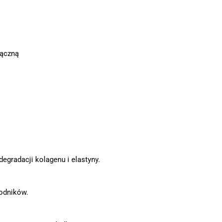
łączną
gradacji kolagenu i elastyny.
odników.