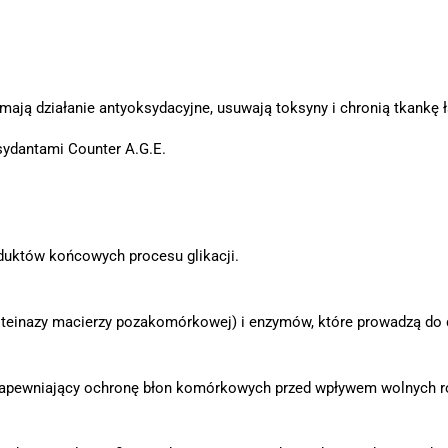
u mają działanie antyoksydacyjne, usuwają toksyny i chronią tkankę 
ydantami Counter A.G.E.
duktów końcowych procesu glikacji.
inazy macierzy pozakomórkowej) i enzymów, które prowadzą do de
, zapewniający ochronę błon komórkowych przed wpływem wolnych r