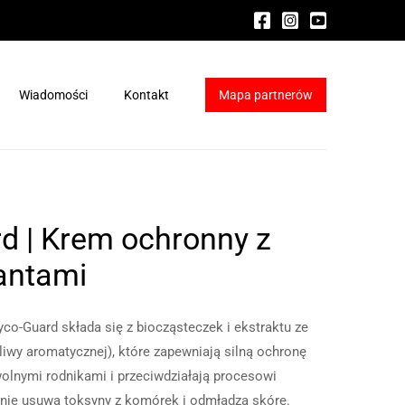
Wiadomości
Kontakt
Mapa partnerów
ydraFacial®
a HydraFacial®
d | Krem ochronny z
antami
co-Guard składa się z biocząsteczek i ekstraktu ze
iwy aromatycznej), które zapewniają silną ochronę
olnymi rodnikami i przeciwdziałają procesowi
ywnie usuwa toksyny z komórek i odmładza skórę.