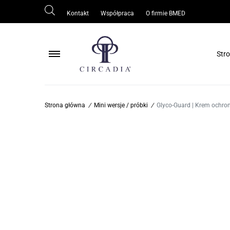
Kontakt
Współpraca
O firmie BMED
Str
Pielęgnacja ciała
Strona główna
/
Mini wersje / próbki
/
Glyco-Guard | Krem ochro
Pielęgnacja skóry wokół oczu
Pielęgnacja skóry tłustej/trądzikowej
Ochrona skóry
Odmłodzenie/regeneracja skóry
Rozjaśnianie skóry
Oczyszczanie skóry
Serum