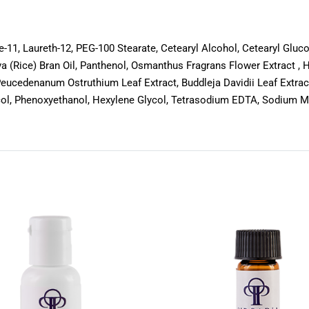
-11, Laureth-12, PEG-100 Stearate, Cetearyl Alcohol, Cetearyl Gluc
 (Rice) Bran Oil, Panthenol, Osmanthus Fragrans Flower Extract , H
eucedenanum Ostruthium Leaf Extract, Buddleja Davidii Leaf Extract
ycol, Phenoxyethanol, Hexylene Glycol, Tetrasodium EDTA, Sodium Me