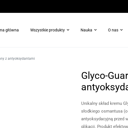
ona główna
Wszystkie produkty
Nauka
O nas
Pielęgnacja ciała
Booster ProTec Plus dla H
nny z antyoksydantami
Pielęgnacja skóry wokół oczu
Booster Chrono-Peptide dl
Glyco-Guar
Terapie enzymatyczne
Skóra tłusta/trądzikowa
antyoksyd
Ochrona
Zabieg dotleniający Oxygen Rx
Unikalny skład kremu Gly
Maski
słodkiego osmantusa (ol
antyoksydacyjną przed w
Odmłodzenie/regeneracja
glikacji. Produkt efekt