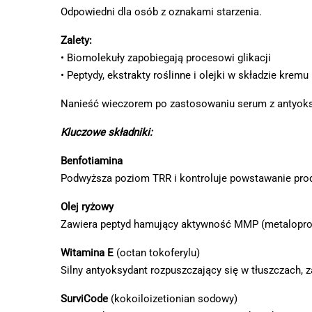
Odpowiedni dla osób z oznakami starzenia.
Zalety:
• Biomolekuły zapobiegają procesowi glikacji
• Peptydy, ekstrakty roślinne i olejki w składzie krem
Nanieść wieczorem po zastosowaniu serum z antyoks
Kluczowe składniki:
Benfotiamina
Podwyższa poziom TRR i kontroluje powstawanie pro
Olej ryżowy
Zawiera peptyd hamujący aktywność MMP (metaloprote
Witamina Е
(octan tokoferylu)
Silny antyoksydant rozpuszczający się w tłuszczach
SurviCode
(kokoiloizetionian sodowy)