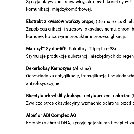
Sprzyja aktywizacji surwiwiny, sirtuiny-1, koneksyny-
komunikacji międzykomórkowej.
Ekstrakt z kwiatów wończy pnącej
(DermalRx LuShield
Zapobiega glikacji i stresowi oksydacyjnemu, chroni 
komórek końcowymi produktami procesu glikacji.
Matrixyl™ Synthe®‘6
(Palmitoyl Tripeptide-38)
Stymuluje produkcję substancji, niezbędnych do regene
Dekarboksy Karnozyna
(Аlistina)
Odpowiada za antyglikację, transglikację i posiada wł
antyoksydacyjne.
Bis-etyloheksyl dihydroksyd metylobenzen malonian
(
Zwalcza stres oksydacyjny, wzmacnia ochronę przed 
Alpaflor ABI Complex AO
Kompleks chroni DNA, sprzyja gojeniu ran i reepiteliza