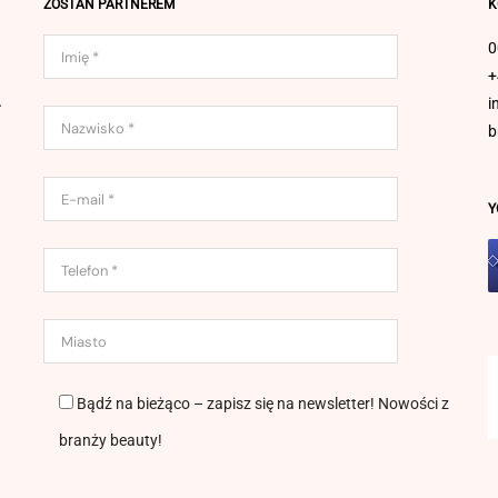
ZOSTAŃ PARTNEREM
K
0
+
.
i
b
Y
Bądź na bieżąco – zapisz się na newsletter! Nowości z
branży beauty!