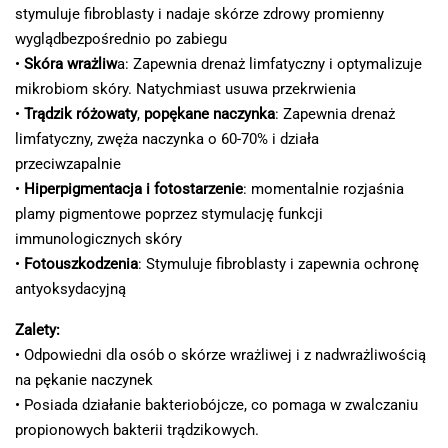
stymuluje fibroblasty i nadaje skórze zdrowy promienny
wyglądbezpośrednio po zabiegu
•
Skóra wrażliw
a: Zapewnia drenaż limfatyczny i optymalizuje
mikrobiom skóry. Natychmiast usuwa przekrwienia
•
Trądzik różowaty
,
popękane naczynka
: Zapewnia drenaż
limfatyczny, zwęża naczynka o 60-70% i działa
przeciwzapalnie
•
Hiperpigmentacja i fotostarzenie
: momentalnie rozjaśnia
plamy pigmentowe poprzez stymulację funkcji
immunologicznych skóry
•
Fotouszkodzenia
: Stymuluje fibroblasty i zapewnia ochronę
antyoksydacyjną
Zalety:
• Odpowiedni dla osób o skórze wrażliwej i z nadwrażliwością
na pękanie naczynek
• Posiada działanie bakteriobójcze, co pomaga w zwalczaniu
propionowych bakterii trądzikowych.