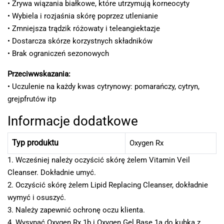
• Zrywa wiązania białkowe, które utrzymują korneocyty
• Wybiela i rozjaśnia skórę poprzez utlenianie
• Zmniejsza trądzik różowaty i teleangiektazje
• Dostarcza skórze korzystnych składników
• Brak ograniczeń sezonowych
Przeciwwskazania:
• Uczulenie na każdy kwas cytrynowy: pomarańczy, cytryn,
grejpfrutów itp
Informacje dodatkowe
Typ produktu
Oxygen Rx
1. Wcześniej należy oczyścić skórę żelem Vitamin Veil
Cleanser. Dokładnie umyć.
2. Oczyścić skórę żelem Lipid Replacing Cleanser, dokładnie
wymyć i osuszyć.
3. Należy zapewnić ochronę oczu klienta.
4. Wysypać Oxygen Rx 1b i Oxygen Gel Base 1a do kubka z