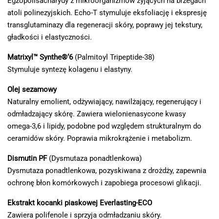
Egzopolisacharydy z mikroorganizmów żyjących na brzegach
atoli polinezyjskich. Echo-T stymuluje eksfoliację i ekspresję
transglutaminazy dla regeneracji skóry, poprawy jej tekstury,
gładkości i elastyczności.
Matrixyl™ Synthe®‘6
(Palmitoyl Tripeptide-38)
Stymuluje syntezę kolagenu i elastyny.
Olej sezamowy
Naturalny emolient, odżywiający, nawilżający, regenerujący i
odmładzający skórę. Zawiera wielonienasycone kwasy
omega-3,6 i lipidy, podobne pod względem strukturalnym do
ceramidów skóry. Poprawia mikrokrążenie i metabolizm.
Dismutin PF
(Dysmutaza ponadtlenkowa)
Dysmutaza ponadtlenkowa, pozyskiwana z drożdży, zapewnia
ochronę błon komórkowych i zapobiega procesowi glikacji.
Ekstrakt kocanki piaskowej
Everlasting-ECO
Zawiera polifenole i sprzyja odmładzaniu skóry.