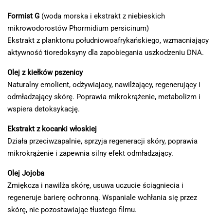
Formist G
(woda morska i ekstrakt z niebieskich
mikrowodorostów Phormidium persicinum)
Ekstrakt z planktonu południowoafrykańskiego, wzmacniający
aktywność tioredoksyny dla zapobiegania uszkodzeniu DNA.
Olej z kiełków pszenicy
Naturalny emolient, odżywiajacy, nawilżający, regenerujący i
odmładzający skórę. Poprawia mikrokrążenie, metabolizm i
wspiera detoksykację.
Ekstrakt z kocanki włoskiej
Działa przeciwzapalnie, sprzyja regeneracji skóry, poprawia
mikrokrążenie i zapewnia silny efekt odmładzający.
Olej Jojoba
Zmiękcza i nawilża skórę, usuwa uczucie ściągniecia i
regeneruje barierę ochronną. Wspaniale wchłania się przez
skórę, nie pozostawiając tłustego filmu.