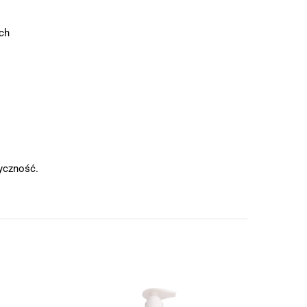
ych
yczność.