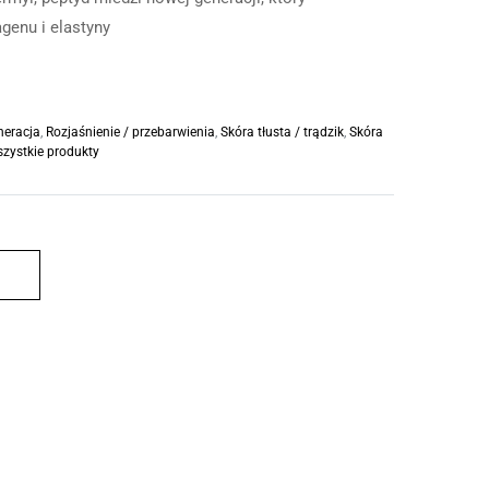
genu i elastyny
neracja
,
Rozjaśnienie / przebarwienia
,
Skóra tłusta / trądzik
,
Skóra
zystkie produkty