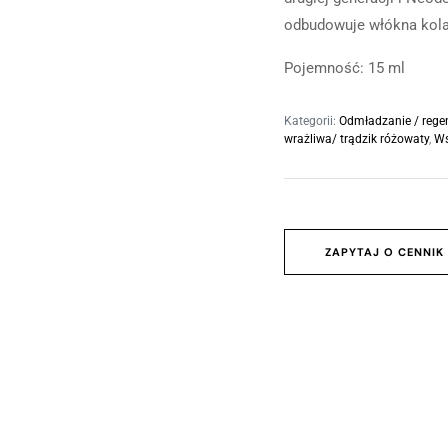
Oczyszczanie skóry
odbudowuje włókna kola
Profesjonalne nawilżanie skóry
Zabieg odmładzający SWiCH
Pojemność: 15 ml
Skóra wrażliwa/trądzik różowaty
Kategorii:
Odmładzanie / rege
Peelingi chemiczne
wrażliwa/ trądzik różowaty
,
Ws
Mini wersje
ZAPYTAJ O CENNIK