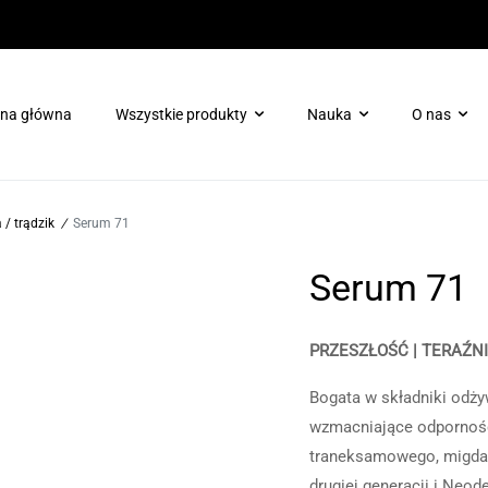
ona główna
Wszystkie produkty
Nauka
O nas
Pielęgnacja ciała
Booster ProTec Plus dla H
 / trądzik
/
Serum 71
Pielęgnacja skóry wokół oczu
Booster Chrono-Peptide dl
Serum 71
Terapie enzymatyczne
Skóra tłusta/trądzikowa
Ochrona
PRZESZŁOŚĆ | TERAŹN
Zabieg dotleniający Oxygen Rx
Bogata w składniki odży
Maski
wzmacniające odporność
Odmłodzenie/regeneracja
traneksamowego, migdał
drugiej generacji i Neod