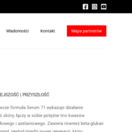
Wiadomości
Kontakt
Mapa partnerów
ydraFacial®
a HydraFacial®
IEJSZOŚĆ | PRZYSZŁOŚĆ
wcze formuła Serum 71 wykazuje działanie
 skóry, łączy w sobie potężne trio kwasów
owego i azelainowego. Zawiera również beta-glukan
ermyl, peptyd miedzi nowej generacji, który