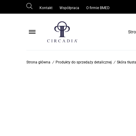
Kontakt
Współpraca
O firmie BMED
Str
Pielęgnacja ciała
Strona główna
/
Produkty do sprzedaży detalicznej
/
Skóra tłusta
Pielęgnacja skóry wokół oczu
Pielęgnacja skóry tłustej/trądzikowej
Ochrona skóry
Odmłodzenie/regeneracja skóry
Rozjaśnianie skóry
Oczyszczanie skóry
Serum