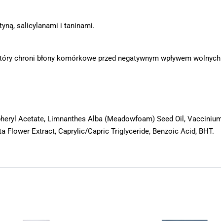
yną, salicylanami i taninami.
, który chroni błony komórkowe przed negatywnym wpływem wolnych
copheryl Acetate, Limnanthes Alba (Meadowfoam) Seed Oil, Vacciniu
 Flower Extract, Caprylic/Capric Triglyceride, Benzoic Acid, BHT.