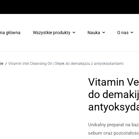
ona główna
Wszystkie produkty
Nauka
O nas
Pielęgnacja ciała
Booster ProTec Plus dla H
ie
/
Vitamin Veil Cleansing Oil | Olejek do demakijażu z antyoksydantami
Pielęgnacja skóry wokół oczu
Booster Chrono-Peptide dl
Vitamin Vei
Terapie enzymatyczne
Skóra tłusta/trądzikowa
do demakij
Ochrona
antyoksyd
Zabieg dotleniający Oxygen Rx
Maski
Unikalny preparat na ba
Odmłodzenie/regeneracja
sebum oraz pozostałości 