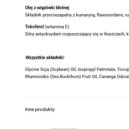
Olej z wiązówki błotnej
Składnik przeciwzapalny z kumaryną, flawonoidami, rut
Тоkoferol
(witamina Е)
Silny antyoksydant rozpuszczający się w tłuszczach
Wszystkie składniki:
Glycine Soja (Soybean) Oil, Isopropyl Palmitate, To
Rhamnoides (Sea Buckthorn) Fruit Oil, Cananga Odorata
Inne produkty