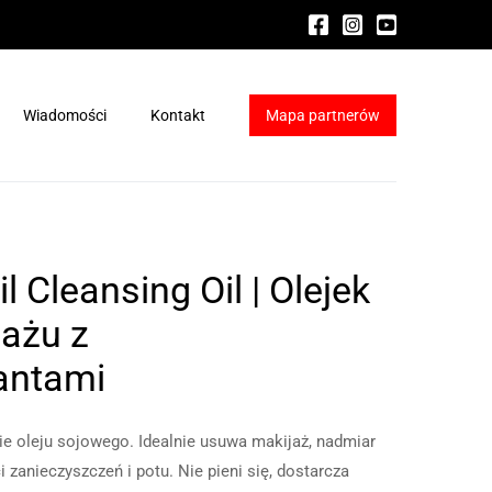
Wiadomości
Kontakt
Mapa partnerów
ydraFacial®
a HydraFacial®
l Cleansing Oil | Olejek
ażu z
antami
zie oleju sojowego. Idealnie usuwa makijaż, nadmiar
zanieczyszczeń i potu. Nie pieni się, dostarcza