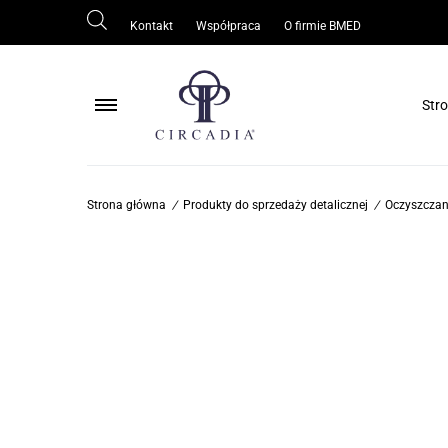
Kontakt
Współpraca
O firmie BMED
Str
Pielęgnacja ciała
Strona główna
/
Produkty do sprzedaży detalicznej
/
Oczyszczan
Pielęgnacja skóry wokół oczu
Pielęgnacja skóry tłustej/trądzikowej
Ochrona skóry
Odmłodzenie/regeneracja skóry
Rozjaśnianie skóry
Oczyszczanie skóry
Serum