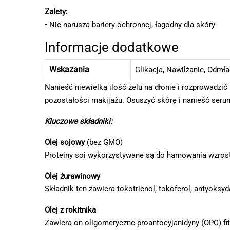
Zalety:
• Nie narusza bariery ochronnej, łagodny dla skóry
Informacje dodatkowe
Wskazania
Glikacja
,
Nawilżanie
,
Odmład
Nanieść niewielką ilość żelu na dłonie i rozprowadzić
pozostałości makijażu. Osuszyć skórę i nanieść seru
Kluczowe składniki:
Olej sojowy
(bez GМО)
Proteiny soi wykorzystywane są do hamowania wzrostu
Olej żurawinowy
Składnik ten zawiera tokotrienol, tokoferol, antyoksyd
Olej z rokitnika
Zawiera on oligomeryczne proantocyjanidyny (OPC) fito