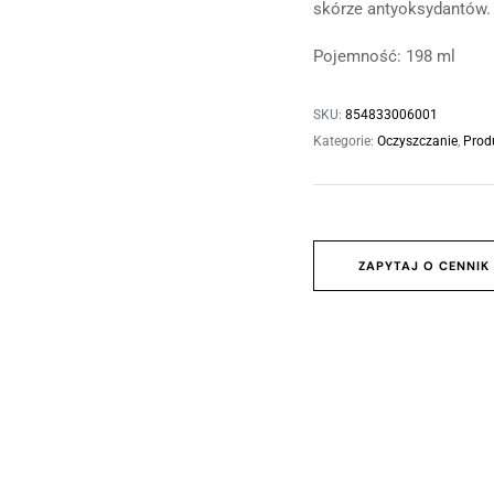
Oczyszczanie skóry
skórze antyoksydantów.
Profesjonalne nawilżanie skóry
Pojemność: 198 ml
Zabieg odmładzający SWiCH
Skóra wrażliwa/trądzik różowaty
SKU:
854833006001
Peelingi chemiczne
Kategorie:
Oczyszczanie
,
Prod
Mini wersje
ZAPYTAJ O CENNIK