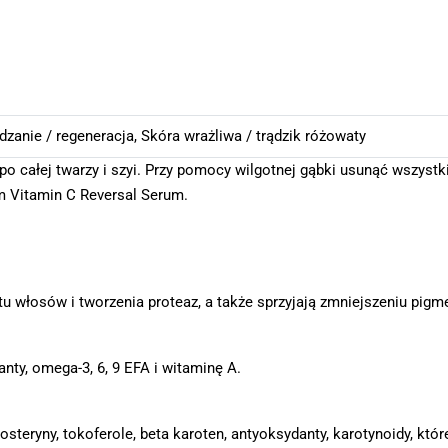
zanie / regeneracja
,
Skóra wrażliwa / trądzik różowaty
 po całej twarzy i szyi. Przy pomocy wilgotnej gąbki usunąć wszystk
m Vitamin C Reversal Serum.
 włosów i tworzenia proteaz, a także sprzyjają zmniejszeniu pigme
anty, omega-3, 6, 9 EFA i witaminę A.
steryny, tokoferole, beta karoten, antyoksydanty, karotynoidy, któr