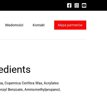
Wiadomości
Kontakt
Mapa partnerów
ydraFacial®
a HydraFacial®
edients
a, Copernica Cerifera Wax, Acrylates
 Benzyl Benzoate, Aminomethylpropanol,