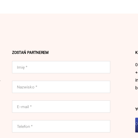
Oczyszczanie skóry
Profesjonalne nawilżanie skóry
Zabieg odmładzający SWiCH
Skóra wrażliwa/trądzik różowaty
Peelingi chemiczne
Mini wersje
ZOSTAŃ PARTNEREM
K
0
+
.
i
b
Y