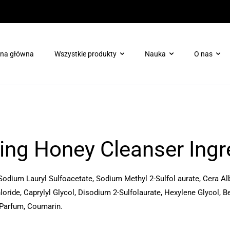
ona główna
Wszystkie produkty
Nauka
O nas
Pielęgnacja ciała
Booster ProTec Plus dla H
Pielęgnacja skóry wokół oczu
Booster Chrono-Peptide dl
Terapie enzymatyczne
ting Honey Cleanser Ingr
Skóra tłusta/trądzikowa
Ochrona
odium Lauryl Sulfoacetate, Sodium Methyl 2-Sulfol aurate, Cera Alb
Zabieg dotleniający Oxygen Rx
oride, Caprylyl Glycol, Disodium 2-Sulfolaurate, Hexylene Glycol,
Maski
Parfum, Coumarin.
Odmłodzenie/regeneracja