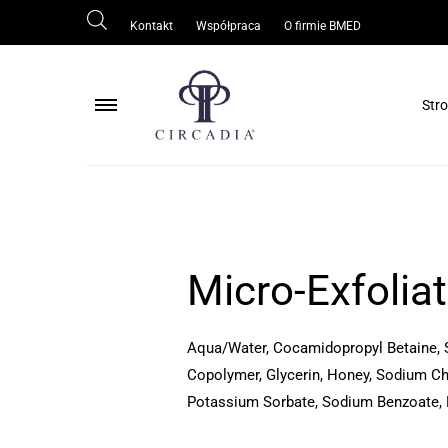
Kontakt
Współpraca
O firmie BMED
Str
Pielęgnacja ciała
Pielęgnacja skóry wokół oczu
Pielęgnacja skóry tłustej/trądzikowej
Micro-Exfolia
Ochrona skóry
Odmłodzenie/regeneracja skóry
Aqua/Water, Cocamidopropyl Betaine, S
Rozjaśnianie skóry
Copolymer, Glycerin, Honey, Sodium Chl
Oczyszczanie skóry
Potassium Sorbate, Sodium Benzoate, 
Serum