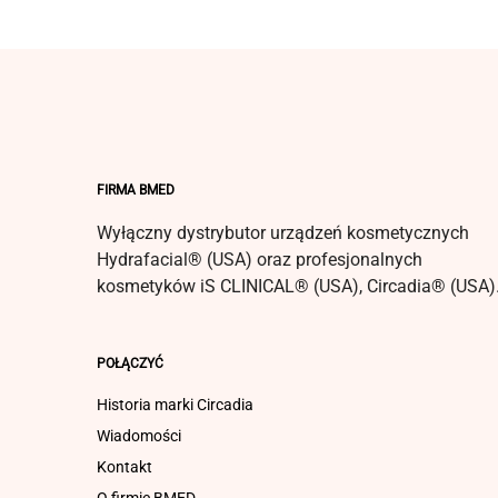
Pielęgnacja skóry wrażliwej/trądzik różowaty
Produkty do ust
Zestawy specjalne
FIRMA BMED
Wyłączny dystrybutor urządzeń kosmetycznych
Hydrafacial® (USA) oraz profesjonalnych
kosmetyków iS CLINICAL® (USA), Circadia® (USA)
POŁĄCZYĆ
Historia marki Circadia
Wiadomości
Kontakt