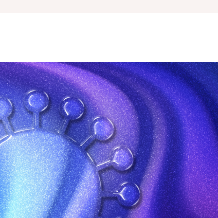
Oczyszczanie skóry
Profesjonalne nawilżanie skóry
Zabieg odmładzający SWiCH
Skóra wrażliwa/trądzik różowaty
Peelingi chemiczne
Mini wersje