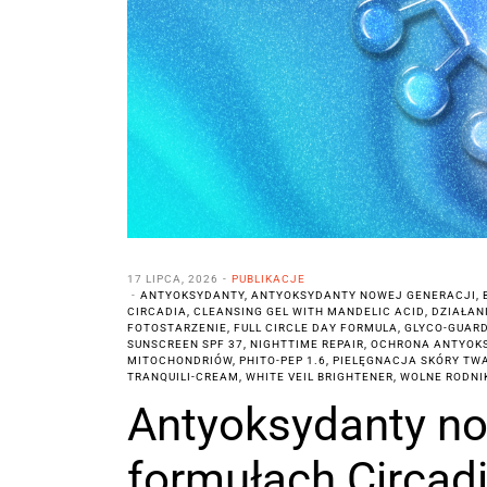
17 LIPCA, 2026
PUBLIKACJE
ANTYOKSYDANTY
,
ANTYOKSYDANTY NOWEJ GENERACJI
,
CIRCADIA
,
CLEANSING GEL WITH MANDELIC ACID
,
DZIAŁAN
FOTOSTARZENIE
,
FULL CIRCLE DAY FORMULA
,
GLYCO-GUAR
SUNSCREEN SPF 37
,
NIGHTTIME REPAIR
,
OCHRONA ANTYOK
MITOCHONDRIÓW
,
PHITO-PEP 1.6
,
PIELĘGNACJA SKÓRY TW
TRANQUILI-CREAM
,
WHITE VEIL BRIGHTENER
,
WOLNE RODNI
Antyoksydanty no
formułach Circad