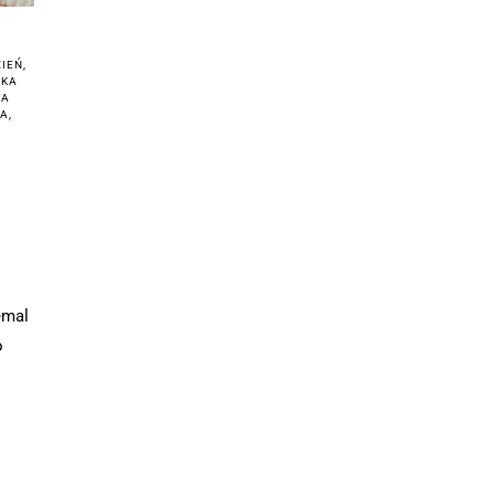
ZIEŃ
,
KA
WA
IA
,
emal
o