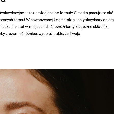
oksydacyjne — tak profesjonalne formuły Circadia pracują ze skó
czesnych formuł W nowoczesnej kosmetologii antyoksydanty od da
uka nie stoi w miejscu i dziś rozróżniamy klasyczne składniki
Aby zrozumieć różnicę, wyobraź sobie, że Twoja