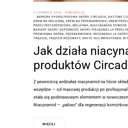
5 CZERWCA, 2026
PUBLIKACJE
BARIERA HYDROLIPIDOWA SKÓRY
,
CIRCADIA
,
DAYTIME C
KREM NA MELASMĘ
,
KREM NA PRZEBARWIENIA
,
KREM PRZE
PRZECIWSTARZENIOWA
,
MELASMA
,
NIACINAMIDE POWDER
BARIERY SKÓRY
,
ODPORNOŚĆ SKÓRY
,
PIELĘGNACJA PRZEC
PROMIENNA SKÓRA
,
PRZEBARWIENIA
,
REGENERACJA SKÓRY
TRĄDZIK
,
TRĄDZIK RÓŻOWATY
,
WHITE VEIL BRIGHTENER
,
WI
Jak działa niacyn
produktów Circad
Z pewnością widziałaś niacynamid na liście skła
wszędzie — od masowej produkcji po profesjonalne
stała się podstawowym elementem w nowoczesnej 
Niacynamid — „paliwo” dla regeneracji komórkow
WIĘCEJ