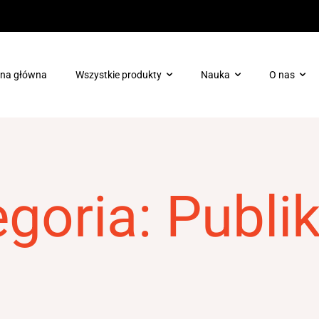
ona główna
Wszystkie produkty
Nauka
O nas
Pielęgnacja ciała
Booster ProTec Plus dla H
Pielęgnacja skóry wokół oczu
Booster Chrono-Peptide dl
Terapie enzymatyczne
egoria:
Publi
Skóra tłusta/trądzikowa
Ochrona
Zabieg dotleniający Oxygen Rx
Maski
Odmłodzenie/regeneracja