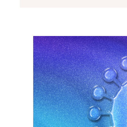
Pielęgnacja skóry wrażliwej/trądzik różowaty
Produkty do ust
Zestawy specjalne