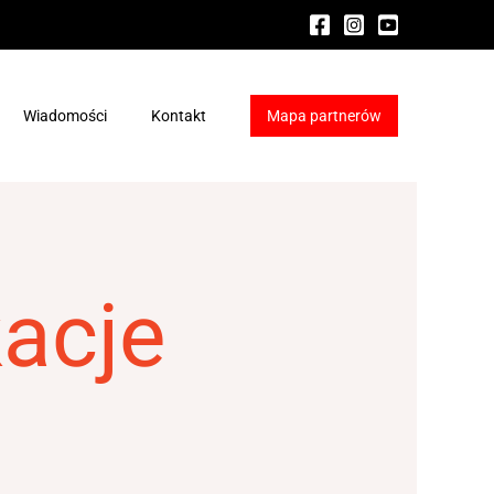
Wiadomości
Kontakt
Mapa partnerów
ydraFacial®
a HydraFacial®
kacje