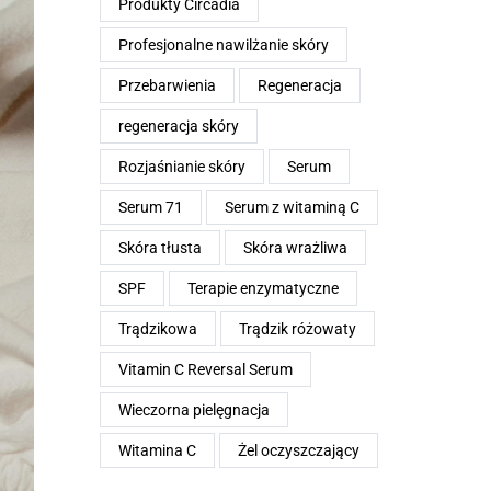
Produkty Circadia
Profesjonalne nawilżanie skóry
Przebarwienia
Regeneracja
regeneracja skóry
Rozjaśnianie skóry
Serum
Serum 71
Serum z witaminą C
Skóra tłusta
Skóra wrażliwa
SPF
Terapie enzymatyczne
Trądzikowa
Trądzik różowaty
Vitamin C Reversal Serum
Wieczorna pielęgnacja
Witamina C
Żel oczyszczający