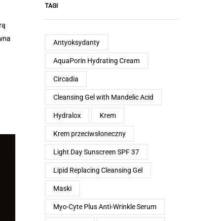
TAGI
rą
wna
Antyoksydanty
AquaPorin Hydrating Cream
Circadia
Cleansing Gel with Mandelic Acid
Hydralox
Krem
Krem przeciwsłoneczny
Light Day Sunscreen SPF 37
Lipid Replacing Cleansing Gel
Maski
Myo-Cyte Plus Anti-Wrinkle Serum