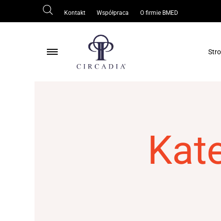
Kontakt
Współpraca
O firmie BMED
Str
Pielęgnacja ciała
Pielęgnacja skóry wokół oczu
Pielęgnacja skóry tłustej/trądzikowej
Kat
Ochrona skóry
Odmłodzenie/regeneracja skóry
Rozjaśnianie skóry
Oczyszczanie skóry
Serum