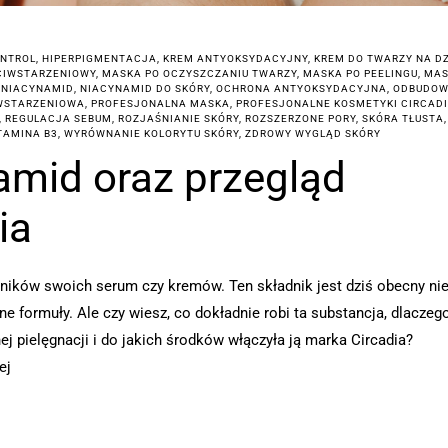
ONTROL
,
HIPERPIGMENTACJA
,
KREM ANTYOKSYDACYJNY
,
KREM DO TWARZY NA D
CIWSTARZENIOWY
,
MASKA PO OCZYSZCZANIU TWARZY
,
MASKA PO PEELINGU
,
MAS
,
NIACYNAMID
,
NIACYNAMID DO SKÓRY
,
OCHRONA ANTYOKSYDACYJNA
,
ODBUDO
IWSTARZENIOWA
,
PROFESJONALNA MASKA
,
PROFESJONALNE KOSMETYKI CIRCAD
,
REGULACJA SEBUM
,
ROZJAŚNIANIE SKÓRY
,
ROZSZERZONE PORY
,
SKÓRA TŁUSTA
,
TAMINA B3
,
WYRÓWNANIE KOLORYTU SKÓRY
,
ZDROWY WYGLĄD SKÓRY
amid oraz przegląd
ia
dników swoich serum czy kremów. Ten składnik jest dziś obecny ni
 formuły. Ale czy wiesz, co dokładnie robi ta substancja, dlaczeg
pielęgnacji i do jakich środków włączyła ją marka Circadia?
ej