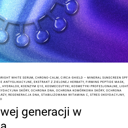
BRIGHT WHITE SERUM
,
CHRONO-CALM
,
CIRCA-SHIELD – MINERAL SUNSCREEN SPF
IE ANTYGLIKACYJNE
,
EKSTRAKT Z ZIELONEJ HERBATY
,
FIRMING PEPTIDE MASK
,
D
,
HYDRALOX
,
KOENZYM Q10
,
KOSMECEUTYKI
,
KOSMETYKI PROFESJONALNE
,
LIGH
SYDACYJNA SKÓRY
,
OCHRONA DNA
,
OCHRONA KOMÓRKOWA SKÓRY
,
OCHRONA
ARZY
,
REGENERACJA DNA
,
STABILIZOWANA WITAMINA C
,
STRES OKSYDACYJNY
,
KI
wej generacji w
ia