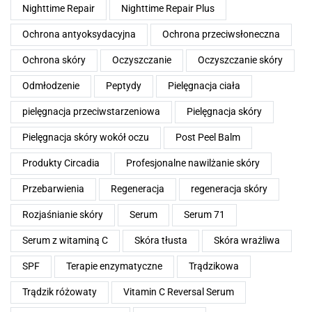
Nighttime Repair
Nighttime Repair Plus
Ochrona antyoksydacyjna
Ochrona przeciwsłoneczna
Ochrona skóry
Oczyszczanie
Oczyszczanie skóry
Odmłodzenie
Peptydy
Pielęgnacja ciała
pielęgnacja przeciwstarzeniowa
Pielęgnacja skóry
Pielęgnacja skóry wokół oczu
Post Peel Balm
Produkty Circadia
Profesjonalne nawilżanie skóry
Przebarwienia
Regeneracja
regeneracja skóry
Rozjaśnianie skóry
Serum
Serum 71
Serum z witaminą C
Skóra tłusta
Skóra wrażliwa
SPF
Terapie enzymatyczne
Trądzikowa
Trądzik różowaty
Vitamin C Reversal Serum