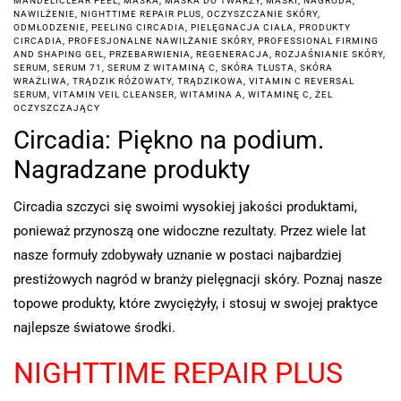
MANDELICLEAR PEEL
,
MASKA
,
MASKA DO TWARZY
,
MASKI
,
NAGRODA
,
NAWILŻENIE
,
NIGHTTIME REPAIR PLUS
,
OCZYSZCZANIE SKÓRY
,
ODMŁODZENIE
,
PEELING CIRCADIA
,
PIELĘGNACJA CIAŁA
,
PRODUKTY
CIRCADIA
,
PROFESJONALNE NAWILŻANIE SKÓRY
,
PROFESSIONAL FIRMING
AND SHAPING GEL
,
PRZEBARWIENIA
,
REGENERACJA
,
ROZJAŚNIANIE SKÓRY
,
SERUM
,
SERUM 71
,
SERUM Z WITAMINĄ C
,
SKÓRA TŁUSTA
,
SKÓRA
WRAŻLIWA
,
TRĄDZIK RÓŻOWATY
,
TRĄDZIKOWA
,
VITAMIN C REVERSAL
SERUM
,
VITAMIN VEIL CLEANSER
,
WITAMINA A
,
WITAMINĘ C
,
ŻEL
OCZYSZCZAJĄCY
Circadia: Piękno na podium.
Nagradzane produkty
Circadia szczyci się swoimi wysokiej jakości produktami,
ponieważ przynoszą one widoczne rezultaty. Przez wiele lat
nasze formuły zdobywały uznanie w postaci najbardziej
prestiżowych nagród w branży pielęgnacji skóry. Poznaj nasze
topowe produkty, które zwyciężyły, i stosuj w swojej praktyce
najlepsze światowe środki.
NIGHTTIME REPAIR PLUS