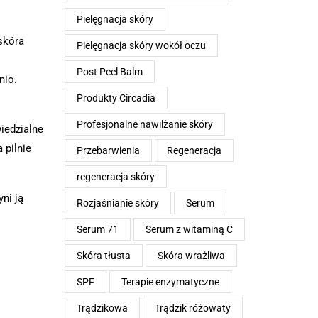
Pielęgnacja skóry
 skóra
Pielęgnacja skóry wokół oczu
Post Peel Balm
nio.
Produkty Circadia
Profesjonalne nawilżanie skóry
wiedzialne
 pilnie
Przebarwienia
Regeneracja
regeneracja skóry
ni ją
Rozjaśnianie skóry
Serum
Serum 71
Serum z witaminą C
Skóra tłusta
Skóra wrażliwa
SPF
Terapie enzymatyczne
Trądzikowa
Trądzik różowaty