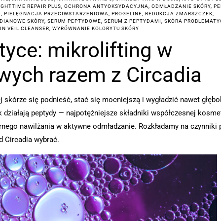
IGHTTIME REPAIR PLUS
,
OCHRONA ANTYOKSYDACYJNA
,
ODMŁADZANIE SKÓRY
,
PE
6
,
PIELĘGNACJA PRZECIWSTARZENIOWA
,
PROGELINE
,
REDUKCJA ZMARSZCZEK
,
DIANOWE SKÓRY
,
SERUM PEPTYDOWE
,
SERUM Z PEPTYDAMI
,
SKÓRA PROBLEMAT
IN VEIL CLEANSER
,
WYRÓWNANIE KOLORYTU SKÓRY
ce: mikrolifting w
ych razem z Circadia
 skórze się podnieść, stać się mocniejszą i wygładzić nawet głębo
k działają peptydy — najpotężniejsze składniki współczesnej kosmet
ernego nawilżania w aktywne odmładzanie. Rozkładamy na czynniki 
od Circadia wybrać.