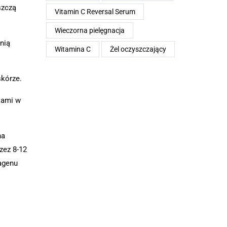
szczą
Vitamin C Reversal Serum
Wieczorna pielęgnacja
nią
Witamina C
Żel oczyszczający
skórze.
kami w
na
zez 8-12
agenu