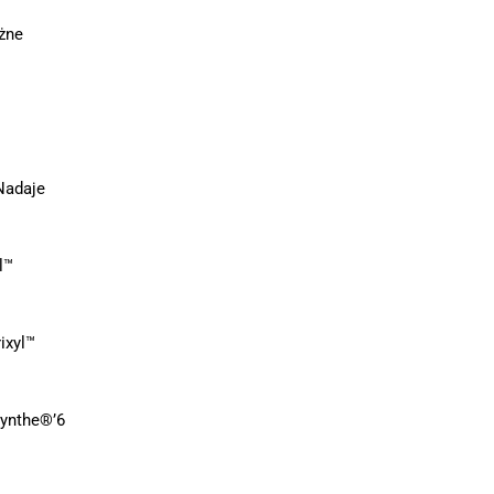
ężne
Nadaje
l™
ixyl™
Synthe®’6