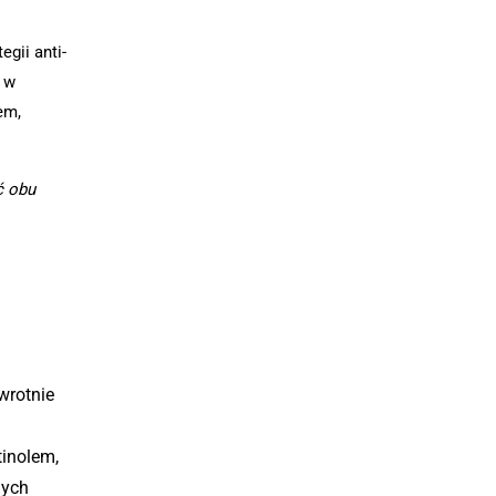
egii anti-
e w
em,
ć obu
wrotnie
tinolem,
nych