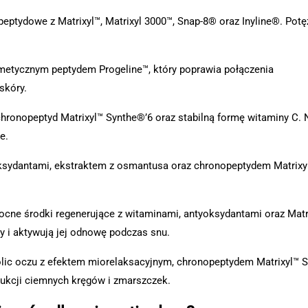
eptydowe z Matrixyl™, Matrixyl 3000™, Snap-8® oraz Inyline®. Pot
tycznym peptydem Progeline™, który poprawia połączenia
skóry.
hronopeptyd Matrixyl™ Synthe®’6 oraz stabilną formę witaminy C. 
e.
sydantami, ekstraktem z osmantusa oraz chronopeptydem Matrixy
cne środki regenerujące z witaminami, antyoksydantami oraz Matr
y i aktywują jej odnowę podczas snu.
ic oczu z efektem miorelaksacyjnym, chronopeptydem Matrixyl™ 
dukcji ciemnych kręgów i zmarszczek.