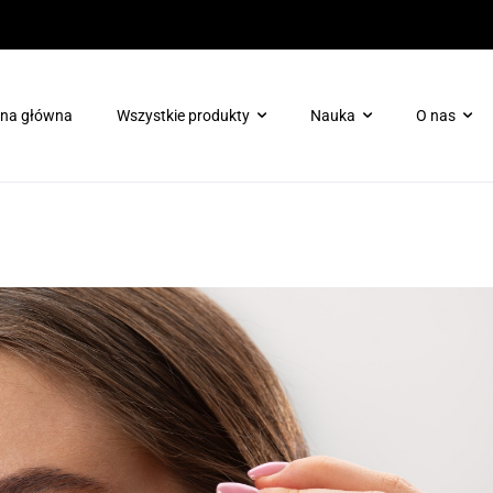
ona główna
Wszystkie produkty
Nauka
O nas
Pielęgnacja ciała
Booster ProTec Plus dla H
Pielęgnacja skóry wokół oczu
Booster Chrono-Peptide dl
Terapie enzymatyczne
Skóra tłusta/trądzikowa
Ochrona
Zabieg dotleniający Oxygen Rx
Maski
Odmłodzenie/regeneracja