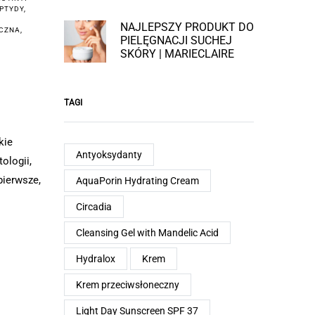
PTYDY
,
NAJLEPSZY PRODUKT DO
YCZNA
,
PIELĘGNACJI SUCHEJ
SKÓRY | MARIECLAIRE
TAGI
kie
Antyoksydanty
ologii,
pierwsze,
AquaPorin Hydrating Cream
Circadia
Cleansing Gel with Mandelic Acid
Hydralox
Krem
Krem przeciwsłoneczny
Light Day Sunscreen SPF 37