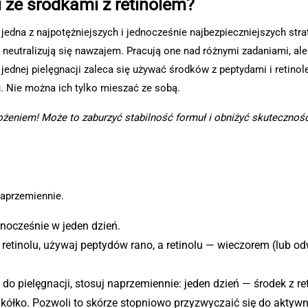
 ze środkami z retinolem?
jedna z najpotężniejszych i jednocześnie najbezpieczniejszych strat
ie neutralizują się nawzajem. Pracują one nad różnymi zadaniami, al
ednej pielęgnacji zaleca się używać środków z peptydami i retinol
. Nie można ich tylko mieszać ze sobą.
łożeniem! Może to zaburzyć stabilność formuł i obniżyć skutecznoś
naprzemiennie.
dnocześnie w jeden dzień.
retinolu, używaj peptydów rano, a retinolu — wieczorem (lub od
do pielęgnacji, stosuj naprzemiennie: jeden dzień — środek z re
w kółko. Pozwoli to skórze stopniowo przyzwyczaić się do aktyw