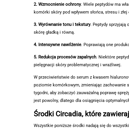
2. Wzmocnienie ochrony
. Wiele peptydów ma właś
komórki skóry pod wpływem słońca, stresu i złej 
3. Wyrównanie tonu i tekstury
. Peptydy sprzyjają
skórę gładką i równą.
4. Intensywne nawilżenie
. Poprawiają one produkc
5. Redukcja procesów zapalnych
. Niektóre pepty
pielęgnacji skóry problematycznej i wrażliwej.
W przeciwieństwie do serum z kwasem hialuronow
poziomie komórkowym, zmieniając zachowanie skó
tygodni, aby zobaczyć zauważalną poprawę sprę
jest powolny, dlatego dla osiągnięcia optymalnyc
Środki Circadia, które zawiera
Wszystkie poniższe środki nadają się do wszystk