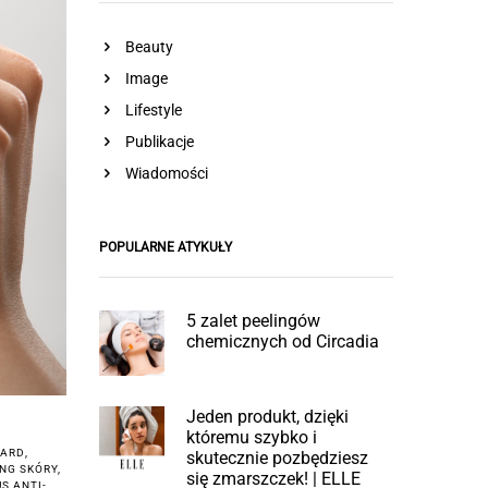
Beauty
Image
Lifestyle
Publikacje
Wiadomości
POPULARNE ATYKUŁY
5 zalet peelingów
chemicznych od Circadia
Jeden produkt, dzięki
któremu szybko i
UARD
,
skutecznie pozbędziesz
ING SKÓRY
,
się zmarszczek! | ELLE
S ANTI-