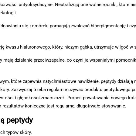
ciwości antyoksydacyjne. Neutralizują one wolne rodniki, które ni
ekologii.
 odnawianiu się komórek, pomagają zwalczać hiperpigmentację i czy
ję kwasu hialuronowego, który, niczym gąbka, utrzymuje wilgoć w 
dy mają działanie przeciwzapalne, co czyni je wspaniałymi pomocni
ym, które zapewnia natychmiastowe nawilżenie, peptydy działają 
ry. Zazwyczaj trzeba regularnie używać produktu peptydowego pr
żystości i głębokości zmarszczek. Proces powstawania nowego kol
h rezultatów konieczne jest regularne, długotrwałe stosowanie.
ją peptydy
ich typów skóry.