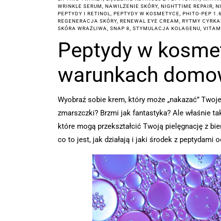
WRINKLE SERUM
,
NAWILŻENIE SKÓRY
,
NIGHTTIME REPAIR
,
N
PEPTYDY I RETINOL
,
PEPTYDY W KOSMETYCE
,
PHITO-PEP 1.
REGENERACJA SKÓRY
,
RENEWAL EYE CREAM
,
RYTMY CYRKA
SKÓRA WRAŻLIWA
,
SNAP 8
,
STYMULACJA KOLAGENU
,
VITAM
Peptydy w kosmety
warunkach domow
Wyobraź sobie krem, który może „nakazać” Twojej
zmarszczki? Brzmi jak fantastyka? Ale właśnie ta
które mogą przekształcić Twoją pielęgnację z bi
co to jest, jak działają i jaki środek z peptydami 