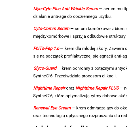
Myo-Cyte Plus Anti Wrinkle Serum
— serum multip
działanie anti-age do codziennego użytku.
Cyto-Comm Serum
— serum komórkowe z biomime
międzykomórkowe i sprzyja odbudowie struktury 
PhiTo-Pep 1.6
— krem dla młodej skóry. Zawiera c
się na początek profilaktycznej pielęgnacji anti-ag
Glyco-Guard
— krem ochronny z potężnymi antyok
Synthe®’6. Przeciwdziała procesom glikacji.
Nighttime Repair
oraz
Nighttime Repair PLUS
— no
Synthe®’6, które optymalizują rytmy dobowe skór
Renewal Eye Cream
— krem odmładzający do okol
oraz technologią optycznego rozpraszania dla re