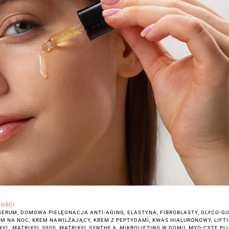
Oczyszczanie skóry
Profesjonalne nawilżanie skóry
Zabieg odmładzający SWiCH
Skóra wrażliwa/trądzik różowaty
Peelingi chemiczne
Mini wersje
OŚCI
SERUM
,
DOMOWA PIELĘGNACJA ANTI-AGING
,
ELASTYNA
,
FIBROBLASTY
,
GLYCO-G
EM NA NOC
,
KREM NAWILŻAJĄCY
,
KREM Z PEPTYDAMI
,
KWAS HIALURONOWY
,
LIFT
XYL
,
MATRIXYL 3000
,
MATRIXYL SYNTHE 6
,
MIKROLIFTING W DOMU
,
MYO-CYTE PLU