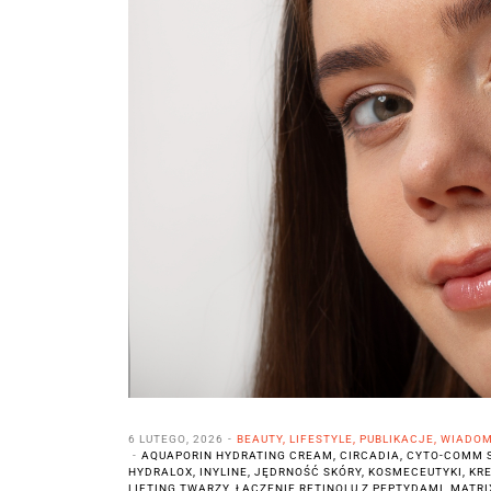
Pielęgnacja skóry wrażliwej/trądzik różowaty
Produkty do ust
Zestawy specjalne
6 LUTEGO, 2026
BEAUTY
,
LIFESTYLE
,
PUBLIKACJE
,
WIADOM
AQUAPORIN HYDRATING CREAM
,
CIRCADIA
,
CYTO-COMM 
HYDRALOX
,
INYLINE
,
JĘDRNOŚĆ SKÓRY
,
KOSMECEUTYKI
,
KR
LIFTING TWARZY
,
ŁĄCZENIE RETINOLU Z PEPTYDAMI
,
MATRI