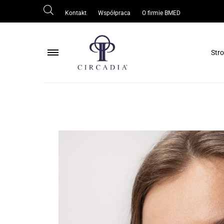
Kontakt
Współpraca
O firmie BMED
Str
Pielęgnacja ciała
Pielęgnacja skóry wokół oczu
Pielęgnacja skóry tłustej/trądzikowej
Ochrona skóry
Odmłodzenie/regeneracja skóry
Rozjaśnianie skóry
Oczyszczanie skóry
Serum