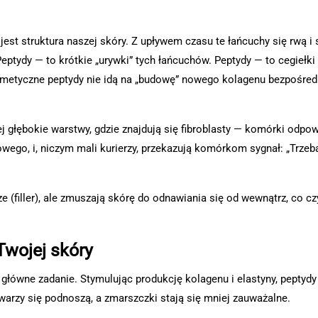
jest struktura naszej skóry. Z upływem czasu te łańcuchy się rwą i
eptydy — to krótkie „urywki” tych łańcuchów. Peptydy — to cegiełki
osmetyczne peptydy nie idą na „budowę” nowego kolagenu bezpośred
ej głębokie warstwy, gdzie znajdują się fibroblasty — komórki odpo
wego, i, niczym mali kurierzy, przekazują komórkom sygnał: „Trzeba
 (filler), ale zmuszają skórę do odnawiania się od wewnątrz, co czy
Twojej skóry
h główne zadanie. Stymulując produkcję kolagenu i elastyny, peptydy
warzy się podnoszą, a zmarszczki stają się mniej zauważalne.